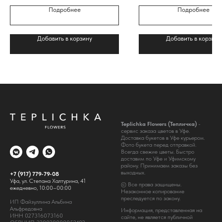
Подробнее
Подробнее
Добавить в корзину
Добавить в корзину
Teplichka Flowers (Тепличка)
-
сервис заказа цветов в Уфе.
Доставка букетов в Уфе курьером.
Фото букета перед отправкой.
Всегда свежие цветы. Быстро
доставим по Уфе и Уфимскому
району. Принимаем заказы без
выходных.
+7 (917) 779-79-08
Уфа, ул. Степана Халтурина, 41
© Все права защищены.
ежедневно, 10:00–00:00
Незаконное копирование
преследуется по закону.
ИП Файзуллина Альбина
Альфредовна
Информация, представленная на
ИНН 027316073160
сайте, не является публичной