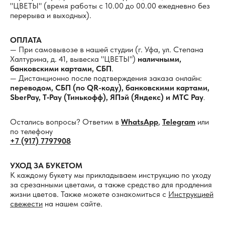
"ЦВЕТЫ" (время работы с 10.00 до 00.00 ежедневно без
перерыва и выходных).
ОПЛАТА
— При самовывозе в нашей студии (г. Уфа, ул. Степана
Халтурина, д. 41, вывеска "ЦВЕТЫ")
наличными,
банковскими картами, СБП
.
— Дистанционно после подтверждения заказа онлайн:
переводом, СБП (по QR-коду), банковскими картами,
SberPay, T‑Pay (Тинькофф), ЯПэй (Яндекс) и МТС Pay
.
Остались вопросы? Ответим в
WhatsApp
,
Telegram
или
по телефону
+
7 (917) 7797908
УХОД ЗА БУКЕТОМ
К каждому букету мы прикладываем инструкцию по уходу
за срезанными цветами, а также средство для продления
жизни цветов. Также можете ознакомиться с
Инструкцией
свежести
на нашем сайте.