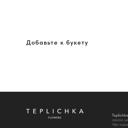
Добавьте к букету
Teplichk
заказа цв
Уфе курь