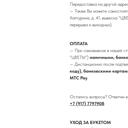
Передоставка на другой адрес
— Также Вы можете самостоятел
Халтурина, д. 41, вывеска "Ц
перерыва и выходных).
ОПЛАТА
— При самовывозе в нашей студ
"ЦВЕТЫ")
наличными, банко
— Дистанционно после подтве
коду), банковскими картами
МТС Pay
.
Остались вопросы? Ответим 
+
7 (917) 7797908
УХОД ЗА БУКЕТОМ