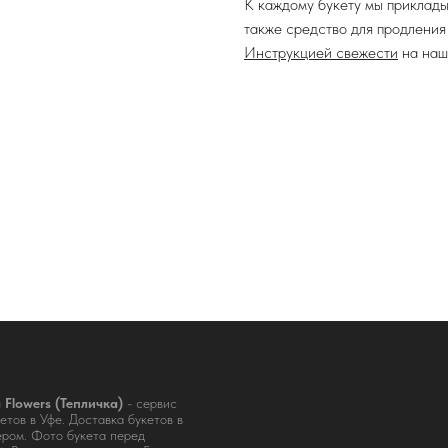
К каждому букету мы приклады
также средство для продления
Инструкцией свежести
на наш
a Flowers (Тепличка)
- сервис
етов в Уфе. Доставка букетов в
ером. Фото букета перед