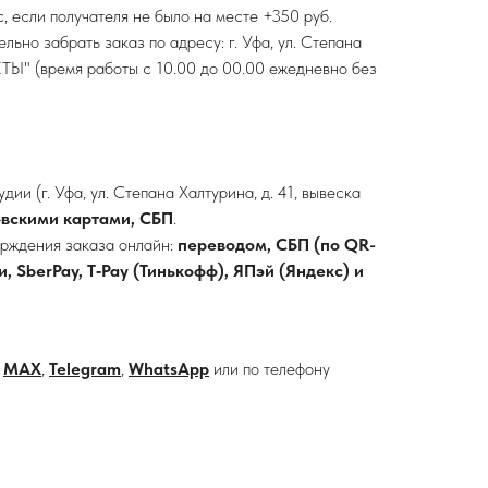
, если получателя не было на месте +350 руб.
ьно забрать заказ по адресу: г. Уфа, ул. Степана
ВЕТЫ" (время работы с 10.00 до 00.00 ежедневно без
ии (г. Уфа, ул. Степана Халтурина, д. 41, вывеска
вскими картами, СБП
.
рждения заказа онлайн:
переводом, СБП (по QR-
, SberPay, T‑Pay (Тинькофф), ЯПэй (Яндекс) и
в
MAX
,
Telegram
,
WhatsApp
или по телефону